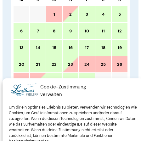
1
2
3
4
5
6
7
8
9
10
11
12
13
14
15
16
17
18
19
20
21
22
23
24
25
26
27
28
29
30
31
Cookie-Zustimmung
verwalten
November 2025
Um dir ein optimales Erlebnis zu bieten, verwenden wir Technologien wie
Cookies, um Geräteinformationen zu speichern und/oder darauf
M
D
M
D
F
S
S
zuzugreifen. Wenn du diesen Technologien zustimmst, können wir Daten
wie das Surfverhalten oder eindeutige IDs auf dieser Website
verarbeiten. Wenn du deine Zustimmung nicht erteilst oder
1
2
zurückziehst, können bestimmte Merkmale und Funktionen