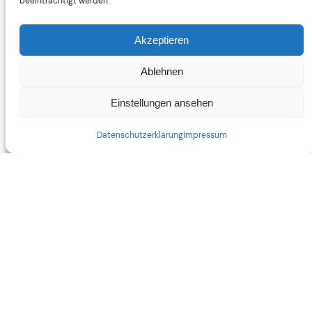
beeinträchtigt werden.
3
4
5
6
7
8
9
Akzeptieren
10
11
12
13
14
15
16
Ablehnen
17
18
19
20
21
22
23
Einstellungen ansehen
24
25
26
27
28
29
30
Datenschutzerklärung
Impressum
Gebucht
Verfügbar
Ihre persönlichen Daten
*
Vorname